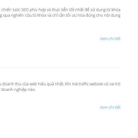
 chiến lược SEO phù hợp và thực tiễn tốt nhất để sử dụng từ khóa
ng qua nghiên cứu từ khóa và chỉ cần tối ưu hóa đúng cho nội dung
Xem chi tiết
ẩy doanh thu của web hiệu quả nhất. Khi mà traffic website có vai trò
ứ doanh nghiệp nào.
Xem chi tiết