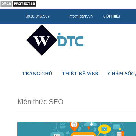
GIỚI THIỆU
0938.046.567
info@idtvn.vn
TRANG CHỦ
THIẾT KẾ WEB
CHĂM SÓC,
Kiến thức SEO