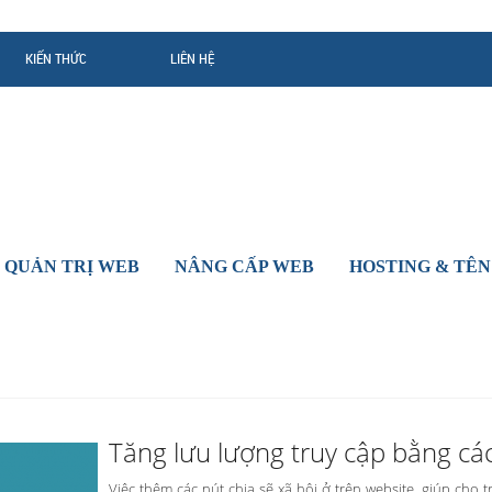
KIẾN THỨC
LIÊN HỆ
 QUẢN TRỊ WEB
NÂNG CẤP WEB
HOSTING & TÊN
Tăng lưu lượng truy cập bằng cá
Việc thêm các nút chia sẽ xã hội ở trên website, giúp cho