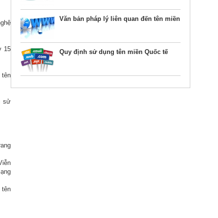
Văn bản pháp lý liên quan đến tên miền
nghệ
y 15
Quy định sử dụng tên miền Quốc tế
 tên
i sử
rang
Viễn
mạng
 tên