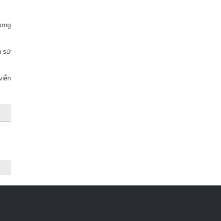
ượng
n sử
viễn