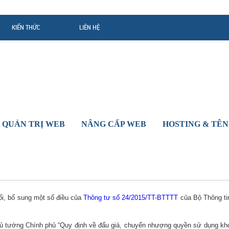
KIẾN THỨC
LIÊN HỆ
 QUẢN TRỊ WEB
NÂNG CẤP WEB
HOSTING & TÊN
i, bổ sung một số điều của
Thông tư số 24/2015/TT-BTTTT
của Bộ Thông ti
Thủ tướng Chính phủ “Quy định về đấu giá, chuyển nhượng quyền sử dụng kh