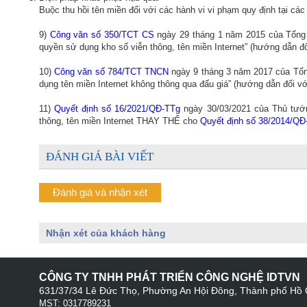
Buộc thu hồi tên miền đối với các hành vi vi phạm quy định tại các
9)
Công văn số 350/TCT CS
ngày 29 tháng 1 năm 2015 của Tổng 
quyền sử dụng kho số viễn thông, tên miền Internet” (hướng dẫn đố
10)
Công văn số 784/TCT TNCN
ngày 9 tháng 3 năm 2017 của Tổng
dụng tên miền Internet không thông qua đấu giá” (hướng dẫn đối vớ
11)
Quyết định số 16/2021/QĐ-TTg
ngày 30/03/2021 của Thủ tướn
thông, tên miền Internet THAY THẾ cho
Quyết định số 38/2014/QĐ
ĐÁNH GIÁ BÀI VIẾT
Đánh giá và nhận xét
Nhận xét của khách hàng
CÔNG TY TNHH PHÁT TRIỂN CÔNG NGHỆ IDTVN
631/37/34 Lê Đức Thọ, Phường An Hội Đông, Thành phố Hồ 
MST: 0317789231