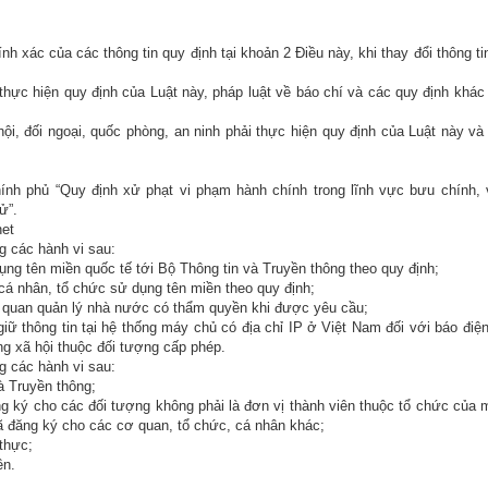
h xác của các thông tin quy định tại khoản 2 Điều này, khi thay đổi thông tin
thực hiện quy định của Luật này, pháp luật về báo chí và các quy định khác
hội, đối ngoại, quốc phòng, an ninh phải thực hiện quy định của Luật này và
nh phủ “Quy định xử phạt vi phạm hành chính trong lĩnh vực bưu chính, 
ử”.
net
g các hành vi sau:
ụng tên miền quốc tế tới Bộ Thông tin và Truyền thông theo quy định;
 cá nhân, tổ chức sử dụng tên miền theo quy định;
ơ quan quản lý nhà nước có thẩm quyền khi được yêu cầu;
ữ thông tin tại hệ thống máy chủ có địa chỉ IP ở Việt Nam đối với báo điện
ng xã hội thuộc đối tượng cấp phép.
g các hành vi sau:
à Truyền thông;
ng ký cho các đối tượng không phải là đơn vị thành viên thuộc tổ chức của 
đã đăng ký cho các cơ quan, tổ chức, cá nhân khác;
thực;
ền.