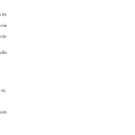
 thì
 của
 các
viễn
 tử,
mình