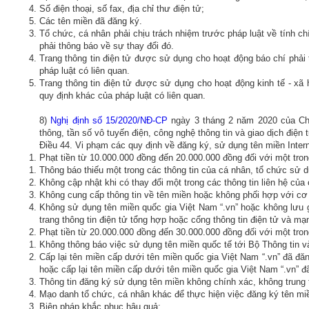
Số điện thoại, số fax, địa chỉ thư điện tử;
Các tên miền đã đăng ký.
Tổ chức, cá nhân phải chịu trách nhiệm trước pháp luật về tính chín
phải thông báo về sự thay đổi đó.
Trang thông tin điện tử được sử dụng cho hoạt động báo chí phải 
pháp luật có liên quan.
Trang thông tin điện tử được sử dụng cho hoạt động kinh tế - xã 
quy định khác của pháp luật có liên quan.
8)
Nghị định số 15/2020/NĐ-CP
ngày 3 tháng 2 năm 2020 của Chí
thông, tần số vô tuyến điện, công nghệ thông tin và giao dịch điện t
Điều 44. Vi phạm các quy định về đăng ký, sử dụng tên miền Inter
Phạt tiền từ 10.000.000 đồng đến 20.000.000 đồng đối với một tron
Thông báo thiếu một trong các thông tin của cá nhân, tổ chức sử d
Không cập nhật khi có thay đổi một trong các thông tin liên hệ của
Không cung cấp thông tin về tên miền hoặc không phối hợp với c
Không sử dụng tên miền quốc gia Việt Nam “.vn” hoặc không lưu gi
trang thông tin điện tử tổng hợp hoặc cổng thông tin điện tử và mạ
Phạt tiền từ 20.000.000 đồng đến 30.000.000 đồng đối với một tron
Không thông báo việc sử dụng tên miền quốc tế tới Bộ Thông tin v
Cấp lại tên miền cấp dưới tên miền quốc gia Việt Nam “.vn” đã đă
hoặc cấp lại tên miền cấp dưới tên miền quốc gia Việt Nam “.vn” 
Thông tin đăng ký sử dụng tên miền không chính xác, không trung 
Mạo danh tổ chức, cá nhân khác để thực hiện việc đăng ký tên mi
Biện pháp khắc phục hậu quả: