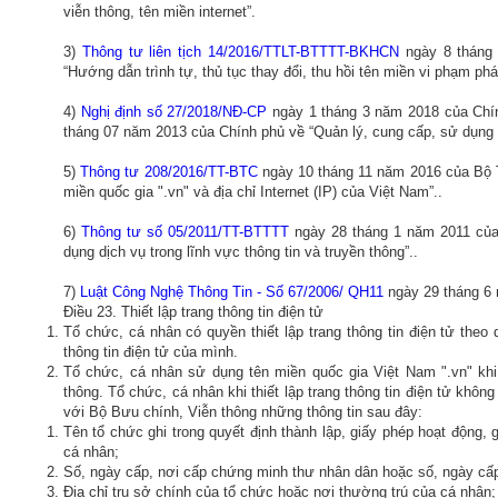
viễn thông, tên miền internet”.
3)
Thông tư liên tịch 14/2016/TTLT-BTTTT-BKHCN
ngày 8 thán
“Hướng dẫn trình tự, thủ tục thay đổi, thu hồi tên miền vi phạm pháp
4)
Nghị định số 27/2018/NĐ-CP
ngày 1 tháng 3 năm 2018 của Chí
tháng 07 năm 2013 của Chính phủ về “Quản lý, cung cấp, sử dụng dị
5)
Thông tư 208/2016/TT-BTC
ngày 10 tháng 11 năm 2016 của Bộ 
miền quốc gia ".vn" và địa chỉ Internet (IP) của Việt Nam”..
6)
Thông tư số 05/2011/TT-BTTTT
ngày 28 tháng 1 năm 2011 của
dụng dịch vụ trong lĩnh vực thông tin và truyền thông”..
7)
Luật Công Nghệ Thông Tin - Số 67/2006/ QH11
ngày 29 tháng 6
Điều 23. Thiết lập trang thông tin điện tử
Tổ chức, cá nhân có quyền thiết lập trang thông tin điện tử theo
thông tin điện tử của mình.
Tổ chức, cá nhân sử dụng tên miền quốc gia Việt Nam ".vn" khi 
thông. Tổ chức, cá nhân khi thiết lập trang thông tin điện tử khô
với Bộ Bưu chính, Viễn thông những thông tin sau đây:
Tên tổ chức ghi trong quyết định thành lập, giấy phép hoạt động,
cá nhân;
Số, ngày cấp, nơi cấp chứng minh thư nhân dân hoặc số, ngày cấp
Địa chỉ trụ sở chính của tổ chức hoặc nơi thường trú của cá nhân;