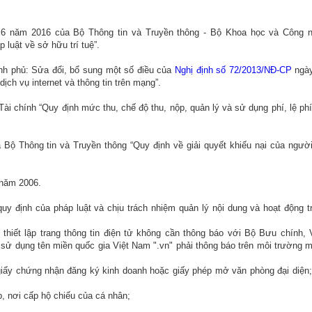
g 6 năm 2016 của Bộ Thông tin và Truyền thông - Bộ Khoa học và Công 
 luật về sở hữu trí tuệ”.
nh phủ: Sửa đổi, bổ sung một số điều của
Nghị định số 72/2013/NĐ-CP
ngà
ch vụ internet và thông tin trên mạng”.
Tài chính “Quy định mức thu, chế độ thu, nộp, quản lý và sử dụng phí, lệ phí
 Bộ Thông tin và Truyền thông “Quy định về giải quyết khiếu nại của ngườ
 năm 2006.
 quy định của pháp luật và chịu trách nhiệm quản lý nội dung và hoạt động t
thiết lập trang thông tin điện tử không cần thông báo với Bộ Bưu chính, 
ng sử dụng tên miền quốc gia Việt Nam ".vn" phải thông báo trên môi trường 
 giấy chứng nhận đăng ký kinh doanh hoặc giấy phép mở văn phòng đại diện;
, nơi cấp hộ chiếu của cá nhân;