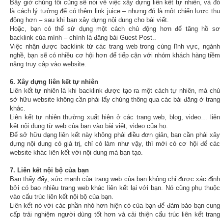
Bây giờ chúng tôi cũng sẽ nói về việc xây dựng liên kết tự nhiên, và đó
là cách lý tưởng để có thêm link juice – nhưng đó là một chiến lược thụ
động hơn – sau khi bạn xây dựng nội dung cho bài viết.
Hoặc, bạn có thể sử dụng một cách chủ động hơn để tăng hồ sơ
backlink của mình – chính là đăng bài Guest Post..
Việc nhận được backlink từ các trang web trong cùng lĩnh vực, ngành
nghề, bạn sẽ có nhiều cơ hội hơn để tiếp cận với nhóm khách hàng tiềm
năng truy cập vào website.
6. Xây dựng liên kết tự nhiên
Liên kết tự nhiên là khi backlink được tạo ra một cách tự nhiên, mà chủ
sở hữu website không cần phải lấy chúng thông qua các bài đăng ở trang
khác.
Liên kết tự nhiên thường xuất hiện ở các trang web, blog, video… liên
kết nội dung từ web của bạn vào bài viết, video của họ.
Để sở hữu dạng liên kết này không phải điều đơn giản, bạn cần phải xây
dựng nội dung có giá trị, chỉ có làm như vậy, thì mới có cơ hội để các
website khác liên kết với nội dung mà bạn tạo.
7. Liên kết nội bộ của bạn
Bạn thấy đấy, sức mạnh của trang web của bạn không chỉ được xác định
bởi có bao nhiêu trang web khác liên kết lại với bạn. Nó cũng phụ thuộc
vào cấu trúc liên kết nội bộ của bạn.
Liên kết nó với các phần nhỏ hơn hiện có của bạn để đảm bảo bạn cung
cấp trải nghiệm người dùng tốt hơn và cải thiện cấu trúc liên kết trang