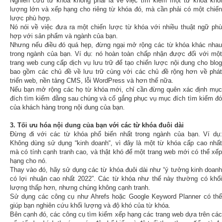
Nghiên cứu từ khóa không phải là về việc tìm kiếm một từ khóa khối
lượng lớn và xếp hạng cho riêng từ khóa đó, mà cần phải có một chiến
lược phù hợp.
Nó nói về việc đưa ra một chiến lược từ khóa với nhiều thuật ngữ phù
hợp với sản phẩm và ngành của bạn.
Nhưng nếu điều đó quá hẹp, đừng ngại mở rộng các từ khóa khác nhau
trong ngành của bạn. Ví dụ: nó hoàn toàn chấp nhận được đối với một
trang web cung cấp dịch vụ lưu trữ để tạo chiến lược nội dung cho blog
bao gồm các chủ đề về lưu trữ cùng với các chủ đề rộng hơn về phát
triển web, nền tảng CMS, lỗi WordPress và hơn thế nữa.
Nếu bạn mở rộng các họ từ khóa mới, chỉ cần đừng quên xác định mục
đích tìm kiếm đằng sau chúng và cố gắng phục vụ mục đích tìm kiếm đó
của khách hàng trong nội dung của bạn.
3. Tối ưu hóa nội dung của bạn với các từ khóa đuôi dài
Đừng đi với các từ khóa phổ biến nhất trong ngành của bạn. Ví dụ:
Không dùng sử dụng “kinh doanh“, vì đây là một từ khóa cấp cao nhất
mà có tính cạnh tranh cao, và thật khó để một trang web mới có thể xếp
hạng cho nó.
Thay vào đó, hãy sử dụng các từ khóa đuôi dài như “ý tưởng kinh doanh
có lợi nhuận cao nhất 2022”. Các từ khóa như thế này thường có khối
lượng thấp hơn, nhưng chúng không cạnh tranh.
Sử dụng các công cụ như Ahrefs hoặc Google Keyword Planner có thể
giúp bạn nghiên cứu khối lượng và độ khó của từ khóa.
Bên cạnh đó, các công cụ tìm kiếm xếp hạng các trang web dựa trên các