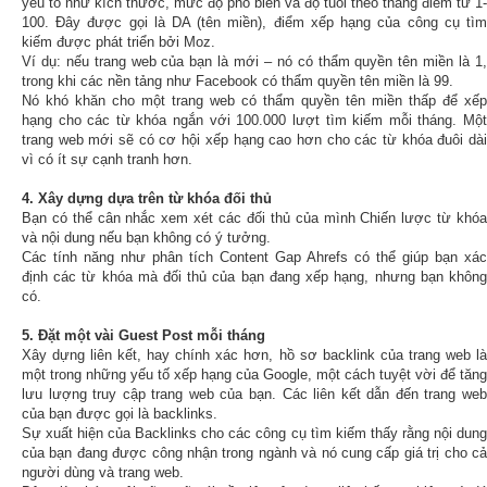
yếu tố như kích thước, mức độ phổ biến và độ tuổi theo thang điểm từ 1-
100. Đây được gọi là DA (tên miền), điểm xếp hạng của công cụ tìm
kiếm được phát triển bởi Moz.
Ví dụ: nếu trang web của bạn là mới – nó có thẩm quyền tên miền là 1,
trong khi các nền tảng như Facebook có thẩm quyền tên miền là 99.
Nó khó khăn cho một trang web có thẩm quyền tên miền thấp để xếp
hạng cho các từ khóa ngắn với 100.000 lượt tìm kiếm mỗi tháng. Một
trang web mới sẽ có cơ hội xếp hạng cao hơn cho các từ khóa đuôi dài
vì có ít sự cạnh tranh hơn.
4. Xây dựng dựa trên từ khóa đối thủ
Bạn có thể cân nhắc xem xét các đối thủ của mình Chiến lược từ khóa
và nội dung nếu bạn không có ý tưởng.
Các tính năng như phân tích Content Gap Ahrefs có thể giúp bạn xác
định các từ khóa mà đối thủ của bạn đang xếp hạng, nhưng bạn không
có.
5. Đặt một vài Guest Post mỗi tháng
Xây dựng liên kết, hay chính xác hơn, hồ sơ backlink của trang web là
một trong những yếu tố xếp hạng của Google, một cách tuyệt vời để tăng
lưu lượng truy cập trang web của bạn. Các liên kết dẫn đến trang web
của bạn được gọi là backlinks.
Sự xuất hiện của Backlinks cho các công cụ tìm kiếm thấy rằng nội dung
của bạn đang được công nhận trong ngành và nó cung cấp giá trị cho cả
người dùng và trang web.